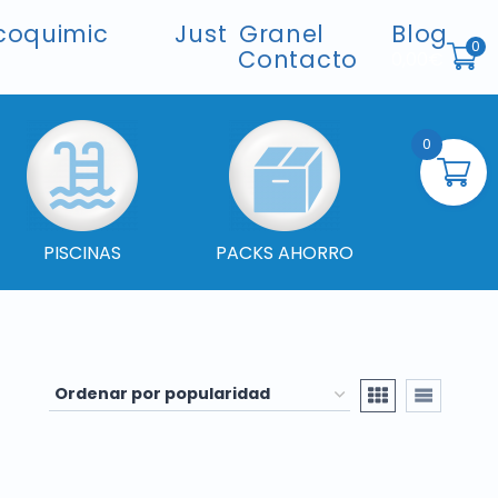
coquimic
Just Granel
Blog
0
Contacto
0,00
€
0
PISCINAS
PACKS AHORRO