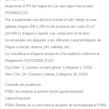
Augmenta el PH de l'aigua en cas que sigui massa baix.
FORMA D'ÚS
Per a augmentar una dècima d'unitat en pH: Afegir en una
galleda d'aigua 200 a 250 ml de producte per cada 10 m³
(10.000 L) d'aigua a regular. Les variacions en la dosi
recomanada són degudes a les diferents característiques de
l'aigua a tractar: duresa, pH, salinitat, etc.
La classificació d'aquest producte s'ha realitzat conforme el
Reglament nº1272/2008 (CLP).
Eye Dam. 1: Lesions oculars greus, Categoria 1, H318
Skin Corr. 1A: Corrosió cutània, Categoria 1A, H314
Consells de prudència:
P260: No respirar la pols/el fum/el gas/la boira/els
vapors/l'aerosol
P264: Rentar-se a consciència després de la manipulació P280: