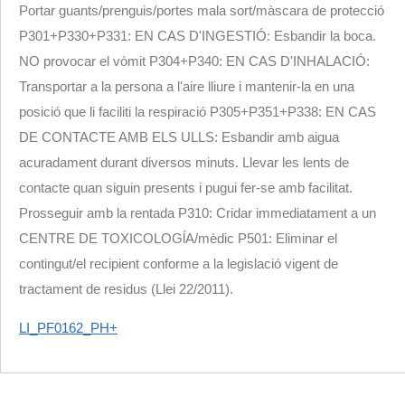
Portar guants/prenguis/portes mala sort/màscara de protecció
P301+P330+P331: EN CAS D'INGESTIÓ: Esbandir la boca.
NO provocar el vòmit P304+P340: EN CAS D'INHALACIÓ:
Transportar a la persona a l'aire lliure i mantenir-la en una
posició que li faciliti la respiració P305+P351+P338: EN CAS
DE CONTACTE AMB ELS ULLS: Esbandir amb aigua
acuradament durant diversos minuts. Llevar les lents de
contacte quan siguin presents i pugui fer-se amb facilitat.
Prosseguir amb la rentada P310: Cridar immediatament a un
CENTRE DE TOXICOLOGĺA/mèdic P501: Eliminar el
contingut/el recipient conforme a la legislació vigent de
tractament de residus (Llei 22/2011).
LI_PF0162_PH+