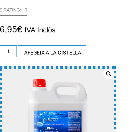
RATING: 0
6,95
€
IVA Inclòs
quantitat
AFEGEIX A LA CISTELLA
de
INCREMENTADOR
PH
5L