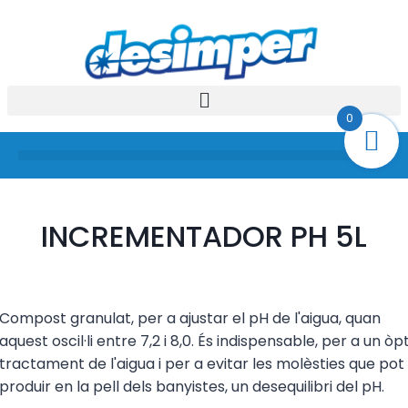
Vés
al
contingut
0
INCREMENTADOR PH 5L
Compost granulat, per a ajustar el pH de l'aigua, quan
aquest oscil·li entre 7,2 i 8,0. És indispensable, per a un òp
tractament de l'aigua i per a evitar les molèsties que pot
produir en la pell dels banyistes, un desequilibri del pH.