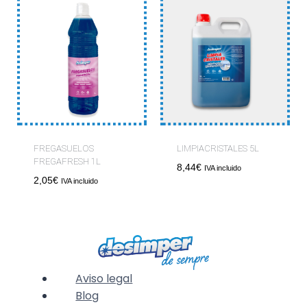
FREGASUELOS
LIMPIACRISTALES 5L
FREGAFRESH 1L
8,44
€
IVA incluido
2,05
€
IVA incluido
Aviso legal
Blog