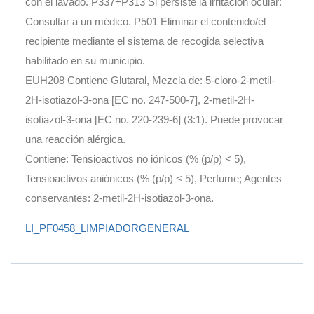
con el lavado. P337+P313 Si persiste la irritación ocular:
Consultar a un médico. P501 Eliminar el contenido/el
recipiente mediante el sistema de recogida selectiva
habilitado en su municipio.
EUH208 Contiene Glutaral, Mezcla de: 5-cloro-2-metil-
2H-isotiazol-3-ona [EC no. 247-500-7], 2-metil-2H-
isotiazol-3-ona [EC no. 220-239-6] (3:1). Puede provocar
una reacción alérgica.
Contiene: Tensioactivos no iónicos (% (p/p) < 5),
Tensioactivos aniónicos (% (p/p) < 5), Perfume; Agentes
conservantes: 2-metil-2H-isotiazol-3-ona.
LI_PF0458_LIMPIADORGENERAL